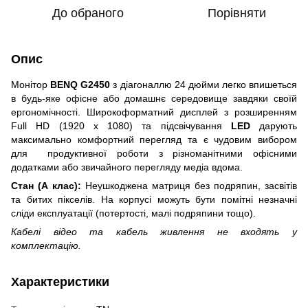
До обраного
Порівняти
Опис
Монітор
BENQ G2450
з діагоналлю 24 дюйми легко впишеться
в будь-яке офісне або домашнє середовище завдяки своїй
ергономічності. Широкоформатний дисплей з розширенням
Full HD (1920 x 1080) та підсвічування
LED
дарують
максимально комфортний перегляд та є чудовим вибором
для продуктивної роботи з різноманітними офісними
додатками або звичайного перегляду медіа вдома.
Стан (А клас):
Неушкоджена матриця без подряпин, засвітів
та битих пікселів. На корпусі можуть бути помітні незначні
сліди експлуатації (потертості, малі подряпини тощо).
Кабелі відео та кабель живлення не входять у
комплектацію.
Характеристики