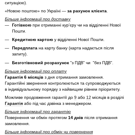
ситуацією).
«Новою поштою» по Україні —
за рахунок клієнта
.
Більше інформації про доставку
Готівкою
при отриманні кур’єру чи на відділенні Нової
Пошти.
Кредитною картою
у
відділенні Нової Пошти.
Передплата
на карту банку (карта надається після
запиту).
Безготівковий розрахунок
"з ПДВ" чи "без ПДВ".
Більше інформації про оплату
Гарантія 6 місяців
з дня отримання замовлення.
Гарантійні звернення контролюються та супроводжуються
в індивідуальному порядку з найвищим рівнем пріоритету.
Можливе продовження гарантії до
9
або
12
місяців в розділі
Гарантія
або під час дзвінка з менеджером.
Більше інформації про гарантію
Повернення чи обмін протягом
14 днів
після отримання
замовлення.
Більше інформації про обмін чи повернення