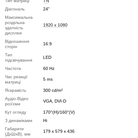
Тип матриці
TN
Діагональ
24"
Максимальна
роздільна
1920 x 1080
здатність
дисплея
Відношення
16:9
сторін
Тип
LED
підсвічування
Частота
60 Hz
Час реакції
5 ms
матриці
Яскравість
300 cd/m²
Аудіо-Відео
VGA, DVI-D
роз'єми
Кут огляду
170°(H)/160°(V)
З динаміками
Ні
Габарити
179 x 579 x 436
(ДхШхВ), мм