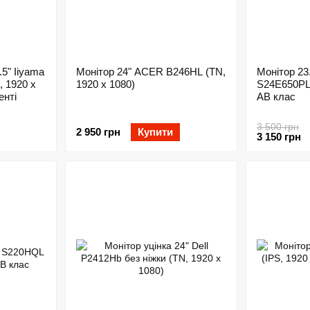
5" Iiyama
Монітор 24" ACER B246HL (TN,
Монітор 2
, 1920 x
1920 x 1080)
S24E650PL 
енті
AB клас
3 500 грн
2 950 грн
Купити
3 150 грн