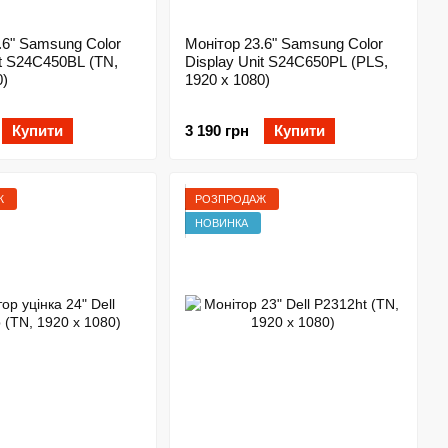
.6" Samsung Color
Монітор 23.6" Samsung Color
it S24C450BL (TN,
Display Unit S24C650PL (PLS,
0)
1920 x 1080)
Купити
3 190 грн
Купити
Ж
РОЗПРОДАЖ
НОВИНКА