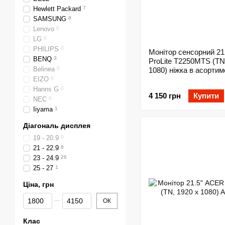
Hewlett Packard
7
SAMSUNG
8
Lenovo
0
LG
0
PHILIPS
0
Монітор сенсорний 21.
BENQ
3
ProLite T2250MTS (TN
Belinea
0
1080) ніжка в асортим
EIZO
0
Hanns G
0
4 150 грн
Купити
NEC
0
Iiyama
1
Діагональ дисплея
19 - 20.9
0
21 - 22.9
8
23 - 24.9
26
25 - 27
1
Ціна, грн
Від Ціна, грн
До Ціна, грн
ОК
Клас