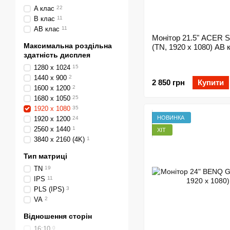
A клас
22
B клас
11
AB клас
11
Монітор 21.5" ACER 
Максимальна роздільна
(TN, 1920 x 1080) AB 
здатність дисплея
1280 x 1024
15
1440 x 900
2
2 850 грн
Купити
1600 x 1200
2
1680 x 1050
25
1920 x 1080
35
НОВИНКА
1920 x 1200
24
2560 x 1440
1
ХІТ
3840 x 2160 (4K)
1
Тип матриці
TN
19
IPS
11
PLS (IPS)
3
VA
2
Відношення сторін
16:10
0