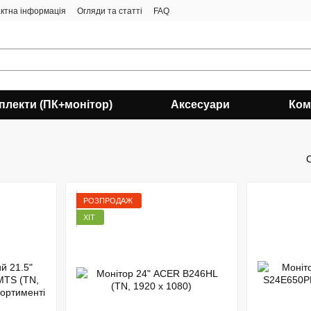
ктна інформація
Огляди та статті
FAQ
плекти (ПК+монітор)
Аксесуари
Ком
РОЗПРОДАЖ
ХІТ