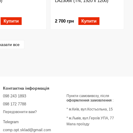
0)
LA2306x (TN, 1920 x 1200)
Купити
2 700 грн
Купити
казати все
Контактна інформація
098 243 1893
Пункти самовивозу, після
оформлення замовлення
:
098 172 7788
* м.Київ, вул.Костьольна, 15
Передзвонити вам?
* м.Львів, вул.Героїв УПА, 77
Telegram
Мапа проїзду
comp.opt.sklad@gmail.com