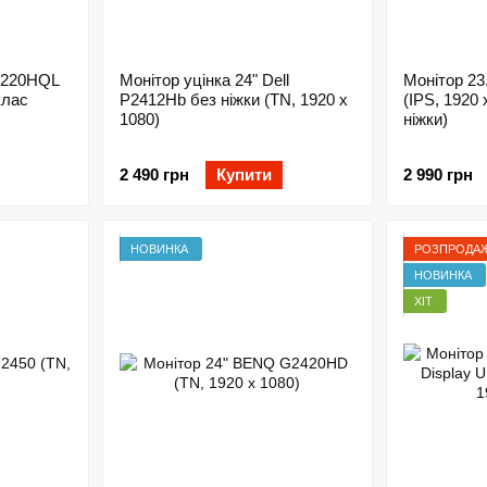
S220HQL
Монітор уцінка 24" Dell
Монітор 23
клас
P2412Hb без ніжки (TN, 1920 x
(IPS, 1920 x 1080)
1080)
ніжки)
2 490 грн
Купити
2 990 грн
НОВИНКА
РОЗПРОДА
НОВИНКА
ХІТ