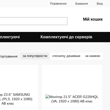
Порівняння
Бажання
Вхід
Мій кошик
плектуючі
Комплектуючі до серверів
за популярністю
спочатку дешевше
за назвою
Сортування: