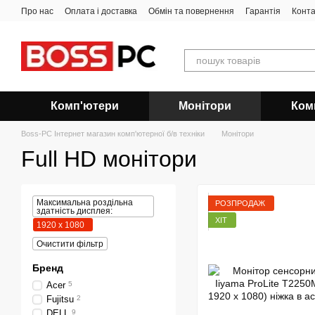
Перейти до основного контенту
Про нас
Оплата і доставка
Обмін та повернення
Гарантія
Конта
Комп'ютери
Монітори
Ком
Boss-PC Інтернет магазин комп'ютерної б/в техніки
Монітори
Full HD монітори
Максимальна роздільна
РОЗПРОДАЖ
здатність дисплея:
ХІТ
1920 x 1080
Очистити фільтр
Бренд
Acer
5
Fujitsu
2
DELL
9