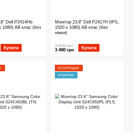
.8" Dell P2414Hb
Монітор 23.8" Dell P2417H (IPS,
 AB клас (без
1920 x 1080) AB клас (без
ніжки)
3 500 грн
Купити
Купити
3 490 грн
Ж
РОЗПРОДАЖ
НОВИНКА