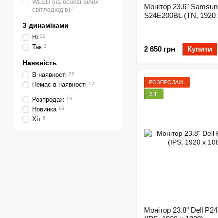
WLED (на основі білих
Монітор 23.6" Samsun
світлодіодів)
0
S24E200BL (TN, 1920 
З динаміками
Ні
32
Так
3
2 650 грн
Купити
Наявність
В наявності
25
РОЗПРОДАЖ
Немає в наявності
12
ХІТ
Розпродаж
13
Новинка
16
Хіт
6
Монітор 23.8" Dell P2