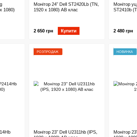
g
Монітор 24" Dell ST2420Lb (TN,
Монітор уці
x 1080)
1920 x 1080) AB клас
ST2410b (T
2 650 грн
Купити
2 480 грн
РОЗПРОДАЖ
НОВИНКА
414Hb
Монітор 23" Dell U2311hb (IPS,
Монітор 23