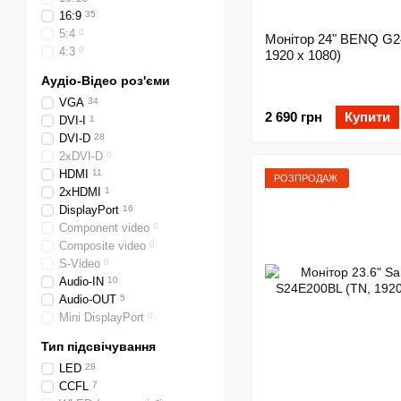
16:9
35
5:4
0
Монітор 24" BENQ G2
4:3
0
1920 x 1080)
Аудіо-Відео роз'єми
VGA
34
2 690 грн
Купити
DVI-I
1
DVI-D
28
2xDVI-D
0
HDMI
11
РОЗПРОДАЖ
2xHDMI
1
DisplayPort
16
Component video
0
Composite video
0
S-Video
0
Audio-IN
10
Audio-OUT
5
Mini DisplayPort
0
Тип підсвічування
LED
28
CCFL
7