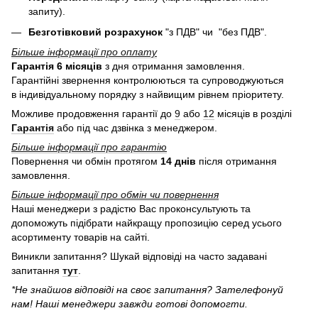
запиту).
Безготівковий розрахунок
"з ПДВ" чи "без ПДВ".
Більше інформації про оплату
Гарантія 6 місяців
з дня отримання замовлення.
Гарантійні звернення контролюються та супроводжуються
в індивідуальному порядку з найвищим рівнем пріоритету.
Можливе продовження гарантії до
9
або
12
місяців в розділі
Гарантія
або під час дзвінка з менеджером.
Більше інформації про гарантію
Повернення чи обмін протягом
14 днів
після отримання
замовлення.
Більше інформації про обмін чи повернення
Наші менеджери з радістю Вас проконсультують та
допоможуть підібрати найкращу пропозицію серед усього
асортименту товарів на сайті.
Виникли запитання? Шукай відповіді на часто задавані
запитання
тут
.
*Не знайшов відповіді на своє запитання? Зателефонуй
нам! Наші менеджери завжди готові допомогти.