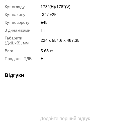
Кут огляду
178°(H)/178°(V)
Кут нахилу
-3° / +25°
Кут повороту
±45°
З динаміками
Ні
Габарити
224 x 554.6 x 487.35
(ДхШхВ), мм
Вага
5.63 кг
Продаж з ПДВ
Ні
Відгуки
Додайте перший відгук