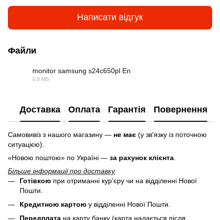
Написати відгук
Файли
monitor samsung s24c650pl En
0.8 МБ
PDF
Доставка
Оплата
Гарантія
Повернення
Самовивіз з нашого магазину —
не має
(у зв'язку із поточною
ситуацією).
«Новою поштою» по Україні —
за рахунок клієнта
.
Більше інформації про доставку
Готівкою
при отриманні кур’єру чи на відділенні Нової
Пошти.
Кредитною картою
у
відділенні Нової Пошти.
Передплата
на карту банку (карта надається після