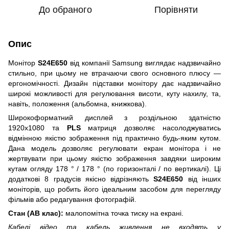
До обраного
Порівняти
Опис
Монітор
S24E650
від компанії
Samsung виглядає надзвичайно
стильно, при цьому не втрачаючи свого основного плюсу —
ергономічності. Дизайн підставки монітору дає надзвичайно
широкі можливості для регулювання висоти, куту нахилу, та,
навіть, положення (альбомна, книжкова).
Широкоформатний дисплей з роздільною здатністю
1920х1080 та
PLS
матриця дозволяє насолоджуватись
відмінною якістю зображення під практично будь-яким кутом.
Дана модель дозволяє регулювати екран монітора і не
жертвувати при цьому якістю зображення завдяки широким
кутам огляду 178 ° / 178 ° (по горизонталі / по вертикалі). Ці
додаткові 8 градусів якісно відрізняють
S24E650
від інших
моніторів, що робить його ідеальним засобом для перегляду
фільмів або редагування фотографій.
Стан (АВ клас):
малопомітна точка тиску на екрані.
Кабелі відео та кабель живлення не входять у