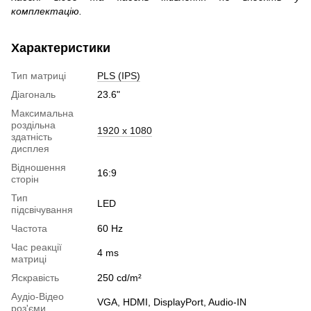
комплектацію.
Характеристики
Тип матриці
PLS (IPS)
Діагональ
23.6"
Максимальна
роздільна
1920 x 1080
здатність
дисплея
Відношення
16:9
сторін
Тип
LED
підсвічування
Частота
60 Hz
Час реакції
4 ms
матриці
Яскравість
250 cd/m²
Аудіо-Відео
VGA, HDMI, DisplayPort, Audio-IN
роз'єми