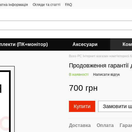
ктна інформація
Огляди та статті
FAQ
плекти (ПК+монітор)
Аксесуари
Ком
Boss-PC Інтернет магазин комп'ютерної б/
Продовження гарантії д
В наявності
Написати відгук
700 грн
Купити
Замовити 
Доставка
Оплата
Гара