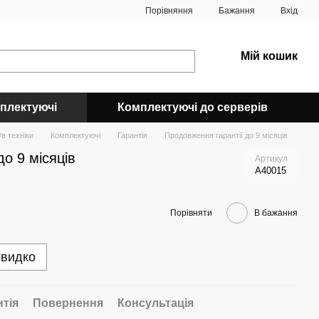
Порівняння
Бажання
Вхід
Мій кошик
плектуючі
Комплектуючі до серверів
в техніки
Комплектуючі
Гарантія
Продовження гарантії до 9 місяців
о 9 місяців
Артикул
A40015
Порівняти
В бажання
швидко
нтія
Повернення
Консультація