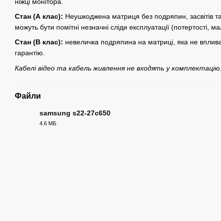
ніжці монітора.
Стан (А клас):
Неушкоджена матриця без подряпин, засвітів та 
можуть бути помітні незначні сліди експлуатації (потертості, м
Стан (В клас):
невеличка подряпина на матриці, яка не вплива
гарантію.
Кабелі відео та кабель живлення не входять у комплектацію
Файли
samsung s22-27c650
4.6 МБ
PDF