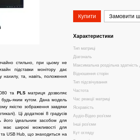
Купити
Замовити 
Характеристики
Тип матриці
Діагональ
ичайно стильно, при цьому не
Максимальна роздільна здатність
зайн підставки монітору дає
Відношення сторін
 нахилу, та, навіть, положення
Тип підсвічування
Частота
1080 та
PLS
матриця дозволяє
Час реакції матриці
о будь-яким кутом. Дана модель
ьому якістю зображення завдяки
Яскравість
икалі). Ці додаткові 8 градусів
Аудіо-Відео роз'єми
ь його ідеальним засобом для
Інші роз'єми
ь має широкі можливості для
Кут огляду
0 та USB Hub, що знаходиться на