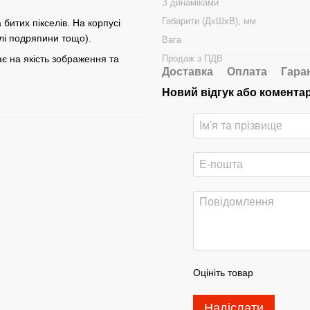
З динаміками
Габарити (ДхШхВ), мм
битих пікселів. На корпусі
алі подряпини тощо).
Вага
Продаж з ПДВ
є на якість зображення та
Доставка
Оплата
Гара
Новий відгук або комента
.
Оцініть товар
Надіслати