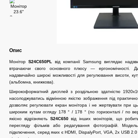
Опис
Монітор
S24C650PL
від компанії
Samsung виглядає надзв
втрачаючи свого основного плюсу — ергономічності. Ди
надзвичайно широкі можливості для регулювання висоти, куту
(альбомна, книжкова).
Широкоформатний дисплей з роздільною здатністю 1920х
насолоджуватись відмінною якістю зображення під практичн
дозволяє регулювати екран монітора і не жертвувати при ц
широким кутам огляду 178 ° / 178 ° (по горизонталі / по верт
якісно відрізняють
S24C650
від інших моніторів, що робит
перегляду фільмів або редагування фотографій. Модел
підключення, серед яких є HDMI, DispalyPort, VGA, 2x USB 2.