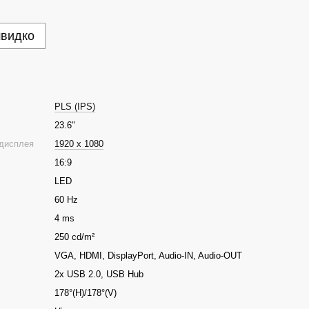
швидко
PLS (IPS)
23.6"
 дисплея
1920 x 1080
16:9
LED
60 Hz
4 ms
250 cd/m²
VGA, HDMI, DisplayPort, Audio-IN, Audio-OUT
2x USB 2.0, USB Hub
178°(H)/178°(V)