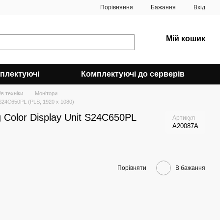
Порівняння
Бажання
Вхід
Мій кошик
плектуючі
Комплектуючі до серверів
в техніки
Монітори
 S24C650PL (PLS, 1920 x 1080)
 Color Display Unit S24C650PL
Артикул
A20087A
Порівняти
В бажання