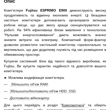
Опис
Комп'ютери
Fujitsu ESPRIMO E900
демонструють високу
продуктивність та відмінну економію енергії. Ці безшумні
настільні комп'ютери допомагають організувати затишне
робоче місце, що дає змогу краще сконцентруватися на
роботі. На 94% ефективніші блоки живлення з технологією
"Нульове енергоспоживання" дають можливість значно
знизити витрати на електрику. Компактний форм-фактор
дозволяє розмістити настільний комп'ютер горизонтально та
вертикально, що дає додаткову гнучкість під час розміщення в
обмеженому просторі.
Купуючи системний блок від такого відомого виробника, як
Fujitsu, Ви купуєте гарантію надійності та довголіття вашого
комп'ютера.
► Можлива модифікація комп'ютера:
Збільшити об’єм RAM
;
Збільшити/доставити об’єм HDD, SSD
;
Доставити відеокарту
.
Для цього перейдіть в розділ
"
Комплектуючі
"
та оберіть
потрібний товар, або повідомте менеджеру, коли вам