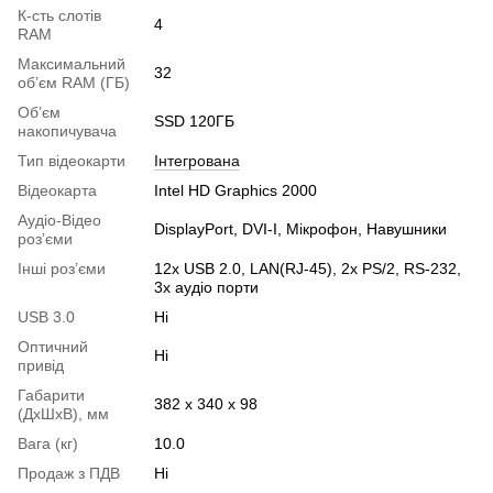
К-сть слотів
4
RAM
Максимальний
32
об’єм RAM (ГБ)
Об’єм
SSD 120ГБ
накопичувача
Тип відеокарти
Інтегрована
Відеокарта
Intel HD Graphics 2000
Аудіо-Відео
DisplayPort, DVI-I, Мікрофон, Навушники
роз’єми
Інші роз’єми
12x USB 2.0, LAN(RJ-45), 2x PS/2, RS-232,
3x аудіо порти
USB 3.0
Ні
Оптичний
Ні
привід
Габарити
382 x 340 x 98
(ДхШхВ), мм
Вага (кг)
10.0
Продаж з ПДВ
Ні