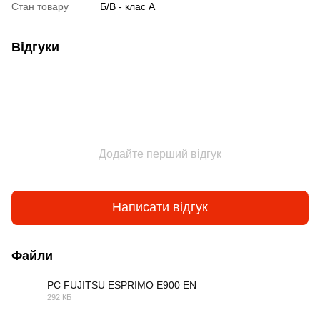
Стан товару
Б/В - клас А
Відгуки
Додайте перший відгук
Написати відгук
Файли
PC FUJITSU ESPRIMO E900 EN
292 КБ
PDF