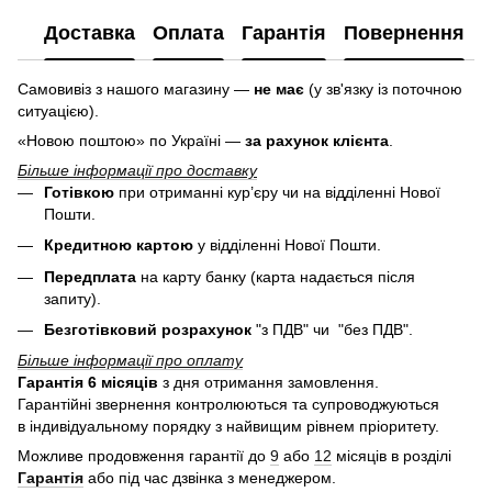
Доставка
Оплата
Гарантія
Повернення
Самовивіз з нашого магазину —
не має
(у зв'язку із поточною
ситуацією).
«Новою поштою» по Україні —
за рахунок клієнта
.
Більше інформації про доставку
Готівкою
при отриманні кур’єру чи на відділенні Нової
Пошти.
Кредитною картою
у
відділенні Нової Пошти.
Передплата
на карту банку (карта надається після
запиту).
Безготівковий розрахунок
"з ПДВ" чи "без ПДВ".
Більше інформації про оплату
Гарантія 6 місяців
з дня отримання замовлення.
Гарантійні звернення контролюються та супроводжуються
в індивідуальному порядку з найвищим рівнем пріоритету.
Можливе продовження гарантії до
9
або
12
місяців в розділі
Гарантія
або під час дзвінка з менеджером.