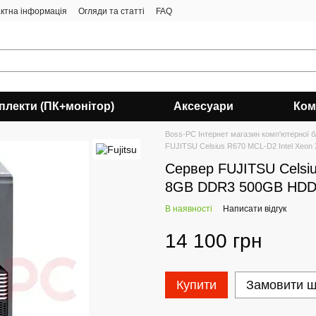
ктна інформація
Огляди та статті
FAQ
плекти (ПК+монітор)
Аксесуари
Ком
Boss-PC Інтернет магазин комп'ютерної б/
FUJITSU Celsius R670 MCL-D2 Intel Xe
Сервер FUJITSU Celsiu
8GB DDR3 500GB HD
В наявності
Написати відгук
14 100 грн
Купити
Замовити 