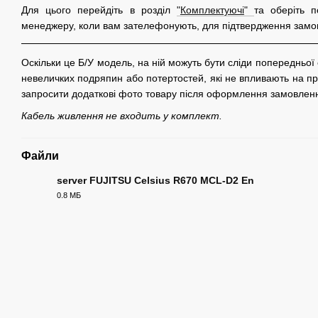
Для цього перейдіть в розділ
"
Комплектуючі
"
та оберіть п
менеджеру, коли вам зателефонують, для підтвердження замо
Оскільки це Б/У модель, на ній можуть бути сліди попередньої
невеличких подряпин або потертостей, які не впливають на про
запросити додаткові фото товару після оформлення замовлен
Кабель живлення не входить у комплект.
Файли
server FUJITSU Celsius R670 MCL-D2 En
0.8 МБ
PDF