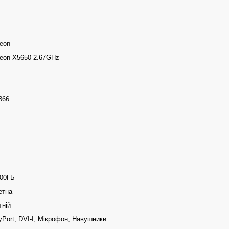
Xeon
Xeon X5650 2.67GHz
366
00ГБ
етна
тній
yPort, DVI-I, Мікрофон, Навушники