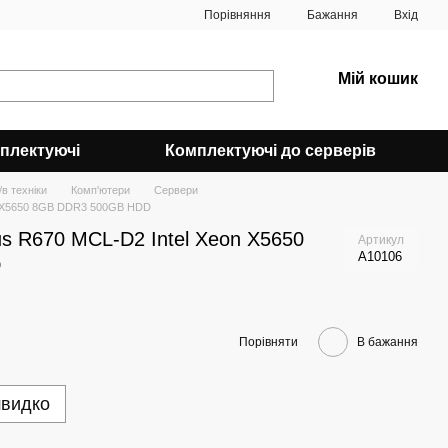
Порівняння
Бажання
Вхід
Мій кошик
плектуючі
Комплектуючі до серверів
в техніки
Комп'ютери
Сервери
on X5650 8GB DDR3 500GB HDD
s R670 MCL-D2 Intel Xeon X5650
Артикул
A10106
D
Порівняти
В бажання
швидко