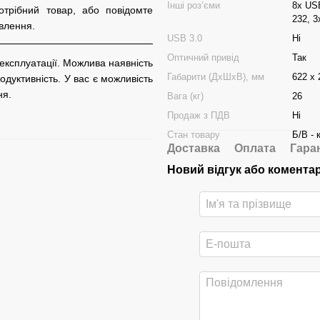
Інші роз’єми
8x USB
отрібний товар, або повідомте
232, 3
влення.
USB 3.0
Ні
Оптичний привід
Так
 експлуатації. Можлива наявність
Габарити (ДхШхВ), мм
622 x 
дуктивність. У вас є можливість
ня.
Вага (кг)
26
Продаж з ПДВ
Ні
Стан товару
Б/В - 
Доставка
Оплата
Гара
Новий відгук або комента