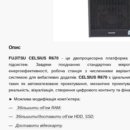
Опис
FUJITSU CELSIUS R670
- це двопроцесорна платформа 
підсистем. Завдяки поєднанню стандартних мікро
енергоефективності, робоча станція з численними варіа
системою для вибагливих додатків.
CELSIUS R670
є ідеальни
таких як автоматизоване проектування, механічне проектув
реальність, візуалізація, створення цифрового контенту та фін
► Можлива модифікація комп'ютера:
Збільшити об’єм RAM
;
Збільшити/доставити об’єм HDD, SSD
;
Доставити відеокарту
.