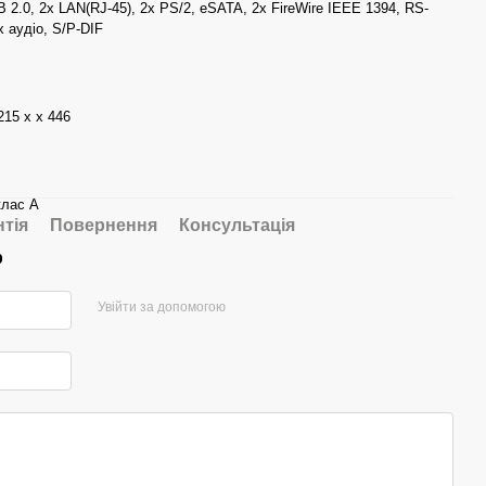
 2.0, 2x LAN(RJ-45), 2x PS/2, eSATA, 2x FireWire IEEE 1394, RS-
x аудіо, S/P-DIF
215 x x 446
клас А
нтія
Повернення
Консультація
р
Увійти за допомогою