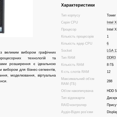
Характеристики
Тип корпусу
Tower
Серія CPU
Intel 
Процесор
Intel 
Кількість процесорів
1
Кількість ядер CPU
6
Socket
LGA 1
з великим вибором графічних
Тип RAM
DDR3
процесорних технологій та
нтами розширення є ідеальною
Кількість RAM
8 ГБ
м вибором для бізнес-сегментів,
К-сть слотів RAM
12
ання, моделювання, віртуальна
Максимальний об’єм
анси.
288
RAM (ГБ)
Об’єм накопичувача
HDD 5
Тип відеокарти
Дискр
RAID-контролер
Прису
Аудіо-Відео роз’єми
Displa