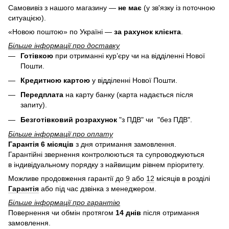
Самовивіз з нашого магазину —
не має
(у зв'язку із поточною
ситуацією).
«Новою поштою» по Україні —
за рахунок клієнта
.
Більше інформації про доставку
Готівкою
при отриманні кур’єру чи на відділенні Нової
Пошти.
Кредитною картою
у
відділенні Нової Пошти.
Передплата
на карту банку (карта надається після
запиту).
Безготівковий розрахунок
"з ПДВ" чи "без ПДВ".
Більше інформації про оплату
Гарантія 6 місяців
з дня отримання замовлення.
Гарантійні звернення контролюються та супроводжуються
в індивідуальному порядку з найвищим рівнем пріоритету.
Можливе продовження гарантії до
9
або
12
місяців в розділі
Гарантія
або під час дзвінка з менеджером.
Більше інформації про гарантію
Повернення чи обмін протягом
14 днів
після отримання
замовлення.