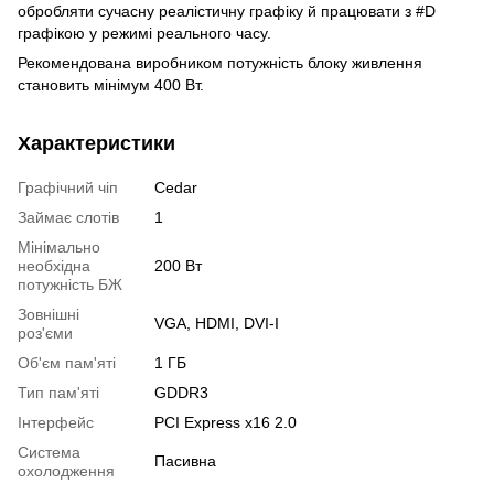
обробляти сучасну реалістичну графіку й працювати з #D
графікою у режимі реального часу.
Рекомендована виробником потужність блоку живлення
становить мінімум 400 Вт.
Характеристики
Графічний чіп
Cedar
Займає слотів
1
Мінімально
необхідна
200 Вт
потужність БЖ
Зовнішні
VGA, HDMI, DVI-I
роз'єми
Об'єм пам'яті
1 ГБ
Тип пам'яті
GDDR3
Інтерфейс
PCI Express x16 2.0
Система
Пасивна
охолодження