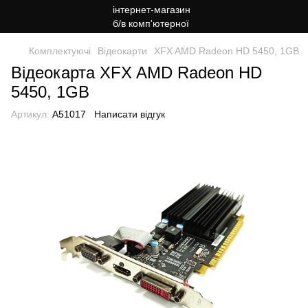
Комплектуючі
Відеокарти
XFX AMD Radeon HD 5450, 1GB
Відеокарта XFX AMD Radeon HD
5450, 1GB
Артикул:
A51017
Написати відгук