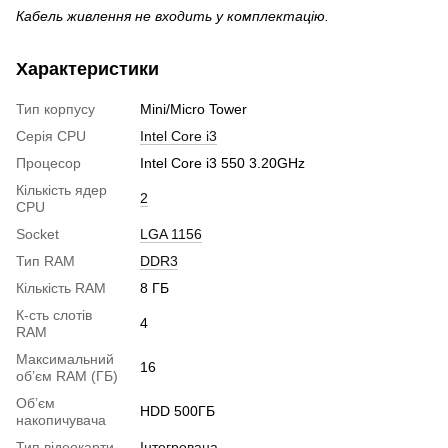
Кабель живлення не входить у комплектацію.
Характеристики
Тип корпусу
Mini/Micro Tower
Серія CPU
Intel Core i3
Процесор
Intel Core i3 550 3.20GHz
Кількість ядер
2
CPU
Socket
LGA 1156
Тип RAM
DDR3
Кількість RAM
8 ГБ
К-сть слотів
4
RAM
Максимальний
16
об’єм RAM (ГБ)
Об’єм
HDD 500ГБ
накопичувача
Тип відеокарти
Інтегрована