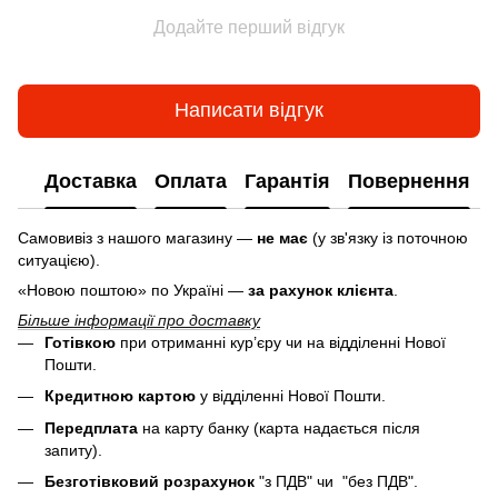
Додайте перший відгук
Написати відгук
Доставка
Оплата
Гарантія
Повернення
Самовивіз з нашого магазину —
не має
(у зв'язку із поточною
ситуацією).
«Новою поштою» по Україні —
за рахунок клієнта
.
Більше інформації про доставку
Готівкою
при отриманні кур’єру чи на відділенні Нової
Пошти.
Кредитною картою
у
відділенні Нової Пошти.
Передплата
на карту банку (карта надається після
запиту).
Безготівковий розрахунок
"з ПДВ" чи "без ПДВ".