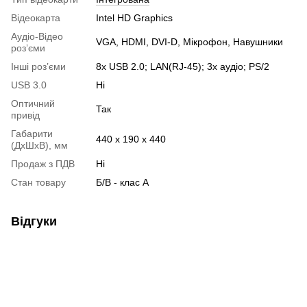
Відеокарта
Intel HD Graphics
Аудіо-Відео
VGA, HDMI, DVI-D, Мікрофон, Навушники
роз’єми
Інші роз’єми
8x USB 2.0; LAN(RJ-45); 3x аудіо; PS/2
USB 3.0
Ні
Оптичний
Так
привід
Габарити
440 x 190 x 440
(ДхШхВ), мм
Продаж з ПДВ
Ні
Стан товару
Б/В - клас А
Відгуки