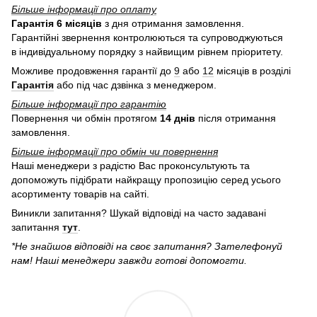
Більше інформації про оплату
Гарантія 6 місяців
з дня отримання замовлення.
Гарантійні звернення контролюються та супроводжуються
в індивідуальному порядку з найвищим рівнем пріоритету.
Можливе продовження гарантії до
9
або
12
місяців в розділі
Гарантія
або під час дзвінка з менеджером.
Більше інформації про гарантію
Повернення чи обмін протягом
14 днів
після отримання
замовлення.
Більше інформації про обмін чи повернення
Наші менеджери з радістю Вас проконсультують та
допоможуть підібрати найкращу пропозицію серед усього
асортименту товарів на сайті.
Виникли запитання? Шукай відповіді на часто задавані
запитання
тут
.
*Не знайшов відповіді на своє запитання? Зателефонуй
нам! Наші менеджери завжди готові допомогти.