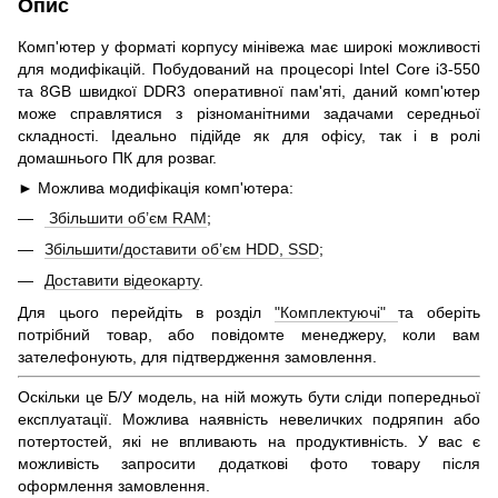
Опис
Комп'ютер у форматі корпусу мінівежа має широкі можливості
для модифікацій. Побудований на процесорі Intel Core i3-550
та 8GB швидкої DDR3 оперативної пам'яті, даний комп'ютер
може справлятися з різноманітними задачами середньої
складності. Ідеально підійде як для офісу, так і в ролі
домашнього ПК для розваг.
► Можлива модифікація комп'ютера:
Збільшити об’єм RAM
;
Збільшити/доставити об’єм HDD, SSD
;
Доставити відеокарту
.
Для цього перейдіть в розділ
"Комплектуючі"
та оберіть
потрібний товар, або повідомте менеджеру, коли вам
зателефонують, для підтвердження замовлення.
Оскільки це Б/У модель, на ній можуть бути сліди попередньої
експлуатації. Можлива наявність невеличких подряпин або
потертостей, які не впливають на продуктивність. У вас є
можливість запросити додаткові фото товару після
оформлення замовлення.