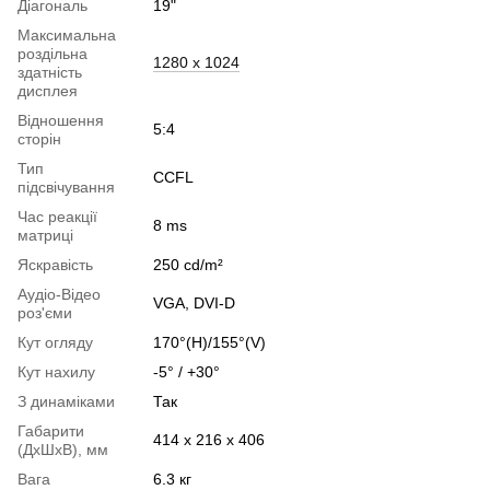
Діагональ
19"
Максимальна
роздільна
1280 x 1024
здатність
дисплея
Відношення
5:4
сторін
Тип
CCFL
підсвічування
Час реакції
8 ms
матриці
Яскравість
250 cd/m²
Аудіо-Відео
VGA, DVI-D
роз'єми
Кут огляду
170°(H)/155°(V)
Кут нахилу
-5° / +30°
З динаміками
Так
Габарити
414 x 216 x 406
(ДхШхВ), мм
Вага
6.3 кг