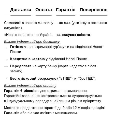
Доставка
Оплата
Гарантія
Повернення
Самовивіз з нашого магазину —
не має
(у зв'язку із поточною
ситуацією).
«Новою поштою» по Україні —
за рахунок клієнта
.
Більше інформації про доставку
Готівкою
при отриманні кур’єру чи на відділенні Нової
Пошти.
Кредитною картою
у
відділенні Нової Пошти.
Передплата
на карту банку (карта надається після
запиту).
Безготівковий розрахунок
"з ПДВ" чи "без ПДВ".
Більше інформації про оплату
Гарантія 6 місяців
з дня отримання замовлення.
Гарантійні звернення контролюються та супроводжуються
в індивідуальному порядку з найвищим рівнем пріоритету.
Можливе продовження гарантії до
9
або
12
місяців в розділі
Гарантія
або під час дзвінка з менеджером.