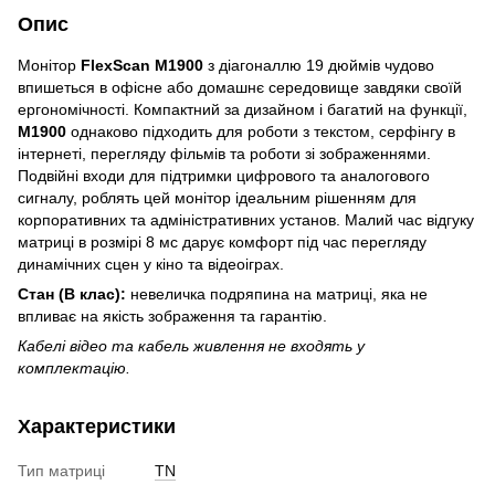
Опис
Монітор
FlexScan M1900
з діагоналлю 19 дюймів чудово
впишеться в офісне або домашнє середовище завдяки своїй
ергономічності.
Компактний за дизайном і багатий на функції,
M1900
однаково підходить для роботи з текстом, серфінгу в
інтернеті, перегляду фільмів та роботи зі зображеннями.
Подвійні входи для підтримки цифрового та аналогового
сигналу, роблять цей монітор ідеальним рішенням для
корпоративних та адміністративних установ.
Малий час відгуку
матриці в розмірі 8 мс дарує комфорт під час перегляду
динамічних сцен у кіно та відеоіграх.
Стан (В клас):
невеличка подряпина на матриці, яка не
впливає на якість зображення та гарантію.
Кабелі відео та кабель живлення не входять у
комплектацію.
Характеристики
Тип матриці
TN