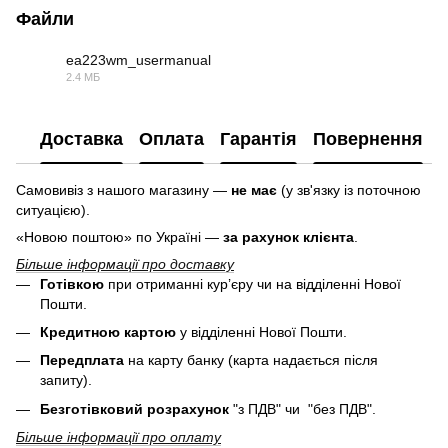
Файли
ea223wm_usermanual
2.4 МБ
PDF
Доставка
Оплата
Гарантія
Повернення
Самовивіз з нашого магазину —
не має
(у зв'язку із поточною
ситуацією).
«Новою поштою» по Україні —
за рахунок клієнта
.
Більше інформації про доставку
Готівкою
при отриманні кур’єру чи на відділенні Нової
Пошти.
Кредитною картою
у
відділенні Нової Пошти.
Передплата
на карту банку (карта надається після
запиту).
Безготівковий розрахунок
"з ПДВ" чи "без ПДВ".
Більше інформації про оплату