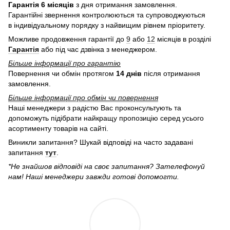
Гарантія 6 місяців
з дня отримання замовлення.
Гарантійні звернення контролюються та супроводжуються
в індивідуальному порядку з найвищим рівнем пріоритету.
Можливе продовження гарантії до
9
або
12
місяців в розділі
Гарантія
або під час дзвінка з менеджером.
Більше інформації про гарантію
Повернення чи обмін протягом
14 днів
після отримання
замовлення.
Більше інформації про обмін чи повернення
Наші менеджери з радістю Вас проконсультують та
допоможуть підібрати найкращу пропозицію серед усього
асортименту товарів на сайті.
Виникли запитання? Шукай відповіді на часто задавані
запитання
тут
.
*Не знайшов відповіді на своє запитання? Зателефонуй
нам! Наші менеджери завжди готові допомогти.