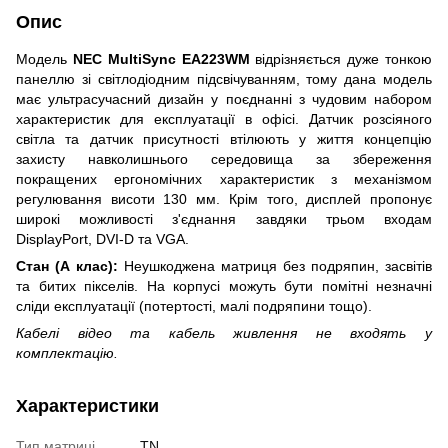
Опис
Модель
NEC MultiSync EA223WM
відрізняється дуже тонкою
панеллю зі світлодіодним підсвічуванням, тому дана модель
має ультрасучасний дизайн у поєднанні з чудовим набором
характеристик для експлуатації в офісі. Датчик розсіяного
світла та датчик присутності втілюють у життя концепцію
захисту навколишнього середовища за збереження
покращених ергономічних характеристик з механізмом
регулювання висоти 130 мм. Крім того, дисплей пропонує
широкі можливості з'єднання завдяки трьом входам
DisplayPort, DVI-D та VGA.
Стан (А клас):
Неушкоджена матриця без подряпин, засвітів
та битих пікселів. На корпусі можуть бути помітні незначні
сліди експлуатації (потертості, малі подряпини тощо).
Кабелі відео та кабель живлення не входять у
комплектацію.
Характеристики
Тип матриці
TN