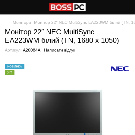
Монітори
Монітор 22″ NEC MultiSync EA223WM білий (TN, 16
Монітор 22″ NEC MultiSync
EA223WM білий (TN, 1680 x 1050)
Артикул:
A20084A
Написати відгук
НОВИНКА
ХІТ