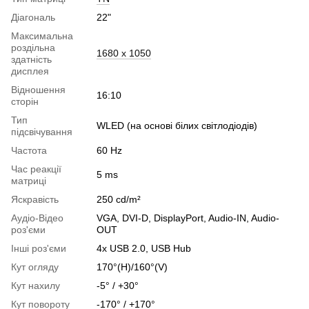
Діагональ
22"
Максимальна
роздільна
1680 x 1050
здатність
дисплея
Відношення
16:10
сторін
Тип
WLED (на основі білих світлодіодів)
підсвічування
Частота
60 Hz
Час реакції
5 ms
матриці
Яскравість
250 cd/m²
Аудіо-Відео
VGA, DVI-D, DisplayPort, Audio-IN, Audio-
роз'єми
OUT
Інші роз'єми
4x USB 2.0, USB Hub
Кут огляду
170°(H)/160°(V)
Кут нахилу
-5° / +30°
Кут повороту
-170° / +170°