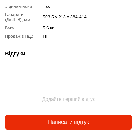
З динаміками
Так
Габарити
503.5 x 218 x 384-414
(ДхШхВ), мм
Вага
5.6 кг
Продаж з ПДВ
Ні
Відгуки
Додайте перший відгук
Написати відгук