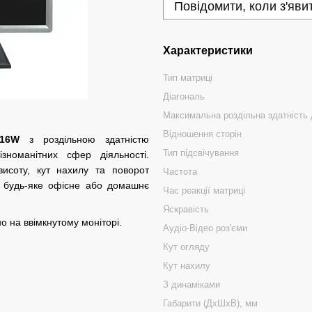
Повідомити, коли з'яви
Характеристики
Тип матриці
Діагональ
Максимальна роздільна здатність
Відношення сторін
16W
з роздільною здатністю
Тип підсвічування
зноманітних сфер діяльності.
висоту, кут нахилу та поворот
Частота
в будь-яке офісне або домашнє
Час реакції матриці
Яскравість
о на ввімкнутому моніторі.
Аудіо-Відео роз'єми
.
Кут огляду
Кут нахилу
З динаміками
Габарити (ДхШхВ), мм