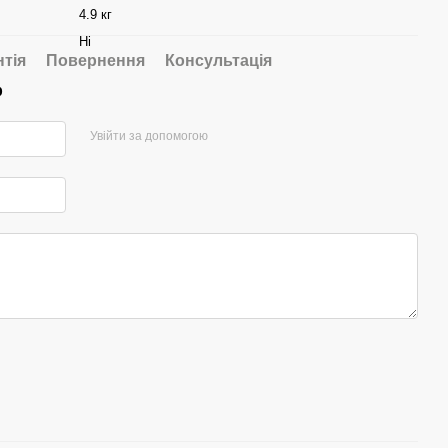
4.9 кг
Ні
нтія
Повернення
Консультація
р
Увійти за допомогою