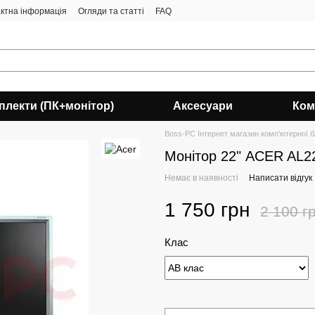
ктна інформація
Огляди та статті
FAQ
плекти (ПК+монітор)
Аксесуари
Ком
Boss-PC Інтернет магазин комп'ютерної б/
Монітор 22" ACER AL22
Немає в наявності
Написати відгук
1 750 грн
2 100 г
Клас