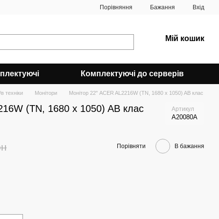
Порівняння
Бажання
Вхід
Мій кошик
плектуючі
Комплектуючі до серверів
в техніки
Монітори
Монітор 22" ACER AL2216W (TN, 1680 x 1050) AB клас
16W (TN, 1680 x 1050) AB клас
Артикул
A20080A
рн
Порівняти
В бажання