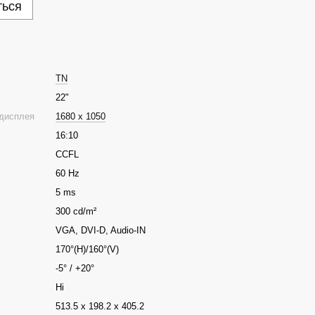
ться
TN
22"
 дисплея
1680 x 1050
16:10
CCFL
60 Hz
5 ms
300 cd/m²
VGA, DVI-D, Audio-IN
170°(H)/160°(V)
-5° / +20°
Ні
513.5 x 198.2 x 405.2