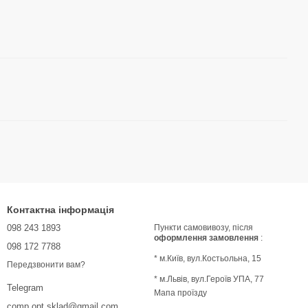
Контактна інформація
098 243 1893
Пункти самовивозу, після
оформлення замовлення
:
098 172 7788
* м.Київ, вул.Костьольна, 15
Передзвонити вам?
* м.Львів, вул.Героїв УПА, 77
Telegram
Мапа проїзду
comp.opt.sklad@gmail.com