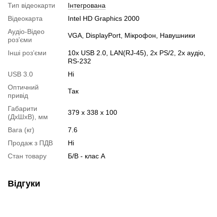
Тип відеокарти
Інтегрована
Відеокарта
Intel HD Graphics 2000
Аудіо-Відео
VGA, DisplayPort, Мікрофон, Навушники
роз’єми
Інші роз’єми
10x USB 2.0, LAN(RJ-45), 2x PS/2, 2x аудіо,
RS-232
USB 3.0
Ні
Оптичний
Так
привід
Габарити
379 x 338 x 100
(ДхШхВ), мм
Вага (кг)
7.6
Продаж з ПДВ
Ні
Стан товару
Б/В - клас А
Відгуки