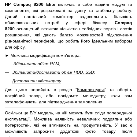
HP Compaq 8200 Elite
включає в себе надійні модулі та
компоненти, які розраховані на довгу та стабільну роботу.
Даний настільний комп'ютер задовольнить більшість
обчислювальних потреб у сфері бізнесу.
Compaq
8200
оснащений великою кількістю необхідних портів і слотів
розширення, які дають багато можливостей підключення
різноманітної периферії, що робить його ідеальним вибором
для офісу.
► Можлива модифікація комп'ютера:
Збільшити об’єм RAM
;
Збільшити/доставити об’єм HDD, SSD
;
Доставити відеокарту
.
Для цього перейдіть в розділ
"
Комплектуючі
"
та оберіть
потрібний товар, або повідомте менеджеру, коли вам
зателефонують, для підтвердження замовлення.
Оскільки це Б/У модель, на ній можуть бути сліди попередньої
експлуатації. Можлива наявність невеличких подряпин або
потертостей, які не впливають на продуктивність. У вас є
можливість запросити додаткові фото товару після