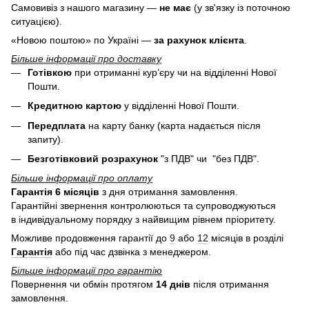
Самовивіз з нашого магазину —
не має
(у зв'язку із поточною
ситуацією).
«Новою поштою» по Україні —
за рахунок клієнта
.
Більше інформації про доставку
Готівкою
при отриманні кур’єру чи на відділенні Нової
Пошти.
Кредитною картою
у
відділенні Нової Пошти.
Передплата
на карту банку (карта надається після
запиту).
Безготівковий розрахунок
"з ПДВ" чи "без ПДВ".
Більше інформації про оплату
Гарантія 6 місяців
з дня отримання замовлення.
Гарантійні звернення контролюються та супроводжуються
в індивідуальному порядку з найвищим рівнем пріоритету.
Можливе продовження гарантії до
9
або
12
місяців в розділі
Гарантія
або під час дзвінка з менеджером.
Більше інформації про гарантію
Повернення чи обмін протягом
14 днів
після отримання
замовлення.