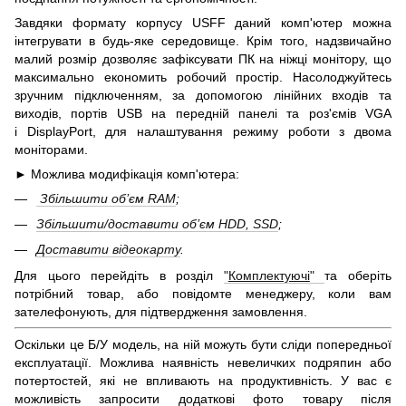
Завдяки формату корпусу USFF даний комп'ютер можна
інтегрувати в будь-яке середовище. Крім того, надзвичайно
малий розмір дозволяє зафіксувати ПК на ніжці монітору, що
максимально економить робочий простір. Насолоджуйтесь
зручним підключенням, за допомогою лінійних входів та
виходів, портів USB на передній панелі та роз'ємів VGA
і DisplayPort, для налаштування режиму роботи з двома
моніторами.
► Можлива модифікація комп'ютера:
Збільшити об’єм RAM
;
Збільшити/доставити об’єм HDD, SSD
;
Доставити відеокарту
.
Для цього перейдіть в розділ
"
Комплектуючі
"
та оберіть
потрібний товар, або повідомте менеджеру, коли вам
зателефонують, для підтвердження замовлення.
Оскільки це Б/У модель, на ній можуть бути сліди попередньої
експлуатації. Можлива наявність невеличких подряпин або
потертостей, які не впливають на продуктивність. У вас є
можливість запросити додаткові фото товару після