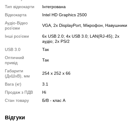
Тип відеокарти
Інтегрована
Відеокарта
Intel HD Graphics 2500
Аудіо-Відео
VGA, 2x DisplayPort, Мікрофон, Навушники
роз’єми
Інші роз’єми
6x USB 2.0; 4x USB 3.0; LAN(RJ-45); 2x
аудіо; 2x PS/2
USB 3.0
Так
Оптичний
Так
привід
Габарити
254 x 252 x 66
(ДхШхВ), мм
Вага (кг)
3.1
Продаж з ПДВ
Ні
Стан товару
Б/В - клас А
Відгуки