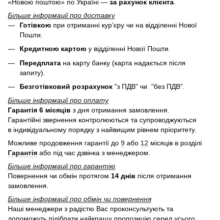
«Новою поштою» по Україні —
за рахунок клієнта
.
Більше інформації про доставку
Готівкою
при отриманні кур’єру чи на відділенні Нової
Пошти.
Кредитною картою
у
відділенні Нової Пошти.
Передплата
на карту банку (карта надається після
запиту).
Безготівковий розрахунок
"з ПДВ" чи "без ПДВ".
Більше інформації про оплату
Гарантія 6 місяців
з дня отримання замовлення.
Гарантійні звернення контролюються та супроводжуються
в індивідуальному порядку з найвищим рівнем пріоритету.
Можливе продовження гарантії до
9
або
12
місяців в розділі
Гарантія
або під час дзвінка з менеджером.
Більше інформації про гарантію
Повернення чи обмін протягом
14 днів
після отримання
замовлення.
Більше інформації про обмін чи повернення
Наші менеджери з радістю Вас проконсультують та
допоможуть підібрати найкращу пропозицію серед усього