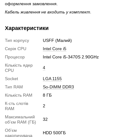
оформлення замовлення.
Кабель живлення не входить у комплект.
Характеристики
Тип корпусу
USFF (Малий)
Серія CPU
Intel Core i5
Процесор
Intel Core i5-3470S 2.90GHz
Кількість ядер
4
CPU
Socket
LGA 1155
Тип RAM
So-DIMM DDR3
Кількість RAM
8 ГБ
К-сть слотів
2
RAM
Максимальний
32
об’єм RAM (ГБ)
Об’єм
HDD 500ГБ
накопичувача