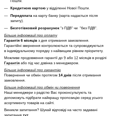
Пошти.
Кредитною картою
у
відділенні Нової Пошти.
Передплата
на карту банку (карта надається після
запиту).
Безготівковий розрахунок
"з ПДВ" чи "без ПДВ".
Більше інформації про оплату
Гарантія 6 місяців
з дня отримання замовлення.
Гарантійні звернення контролюються та супроводжуються
в індивідуальному порядку з найвищим рівнем пріоритету.
Можливе продовження гарантії до
9
або
12
місяців в розділі
Гарантія
або під час дзвінка з менеджером.
Більше інформації про гарантію
Повернення чи обмін протягом
14 днів
після отримання
замовлення.
Більше інформації про обмін чи повернення
Наші менеджери з радістю Вас проконсультують та
допоможуть підібрати найкращу пропозицію серед усього
асортименту товарів на сайті.
Виникли запитання? Шукай відповіді на часто задавані
запитання
тут
.