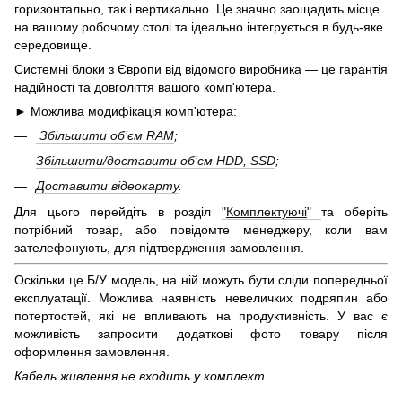
горизонтально, так і вертикально. Це значно заощадить місце
на вашому робочому столі та ідеально інтегрується в будь-яке
середовище.
Системні блоки з Європи від відомого виробника — це гарантія
надійності та довголіття вашого комп'ютера.
► Можлива модифікація комп'ютера:
Збільшити об’єм RAM
;
Збільшити/доставити об’єм HDD, SSD
;
Доставити відеокарту
.
Для цього перейдіть в розділ
"
Комплектуючі
"
та оберіть
потрібний товар, або повідомте менеджеру, коли вам
зателефонують, для підтвердження замовлення.
Оскільки це Б/У модель, на ній можуть бути сліди попередньої
експлуатації. Можлива наявність невеличких подряпин або
потертостей, які не впливають на продуктивність. У вас є
можливість запросити додаткові фото товару після
оформлення замовлення.
Кабель живлення не входить у комплект.