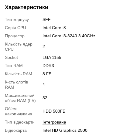
Характеристики
Тип корпусу
SFF
Серія CPU
Intel Core i3
Процесор
Intel Core i3-3240 3.40GHz
Кількість ядер
2
CPU
Socket
LGA 1155
Тип RAM
DDR3
Кількість RAM
8 ГБ
К-сть слотів
4
RAM
Максимальний
32
об’єм RAM (ГБ)
Об’єм
HDD 500ГБ
накопичувача
Тип відеокарти
Інтегрована
Відеокарта
Intel HD Graphics 2500