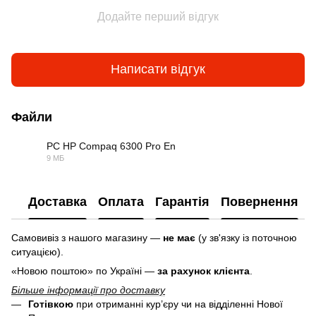
Додайте перший відгук
Написати відгук
Файли
PC HP Compaq 6300 Pro En
9 МБ
PDF
Доставка
Оплата
Гарантія
Повернення
Самовивіз з нашого магазину —
не має
(у зв'язку із поточною
ситуацією).
«Новою поштою» по Україні —
за рахунок клієнта
.
Більше інформації про доставку
Готівкою
при отриманні кур’єру чи на відділенні Нової