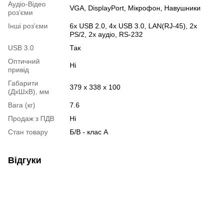
Аудіо-Відео
VGA, DisplayPort, Мікрофон, Навушники
роз’єми
Інші роз’єми
6x USB 2.0, 4x USB 3.0, LAN(RJ-45), 2x
PS/2, 2x аудіо, RS-232
USB 3.0
Так
Оптичний
Ні
привід
Габарити
379 x 338 x 100
(ДхШхВ), мм
Вага (кг)
7.6
Продаж з ПДВ
Ні
Стан товару
Б/В - клас А
Відгуки