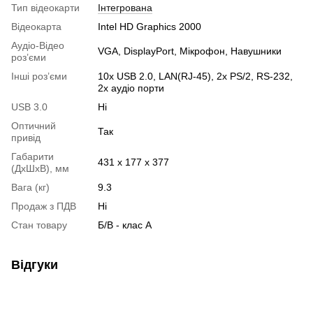
Тип відеокарти
Інтегрована
Відеокарта
Intel HD Graphics 2000
Аудіо-Відео
VGA, DisplayPort, Мікрофон, Навушники
роз’єми
Інші роз’єми
10x USB 2.0, LAN(RJ-45), 2x PS/2, RS-232,
2x аудіо порти
USB 3.0
Ні
Оптичний
Так
привід
Габарити
431 x 177 x 377
(ДхШхВ), мм
Вага (кг)
9.3
Продаж з ПДВ
Ні
Стан товару
Б/В - клас А
Відгуки