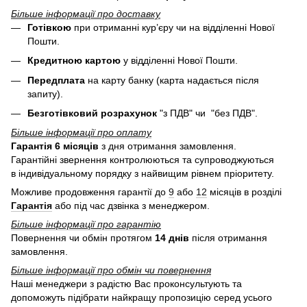
Більше інформації про доставку
Готівкою
при отриманні кур’єру чи на відділенні Нової
Пошти.
Кредитною картою
у
відділенні Нової Пошти.
Передплата
на карту банку (карта надається після
запиту).
Безготівковий розрахунок
"з ПДВ" чи "без ПДВ".
Більше інформації про оплату
Гарантія 6 місяців
з дня отримання замовлення.
Гарантійні звернення контролюються та супроводжуються
в індивідуальному порядку з найвищим рівнем пріоритету.
Можливе продовження гарантії до
9
або
12
місяців в розділі
Гарантія
або під час дзвінка з менеджером.
Більше інформації про гарантію
Повернення чи обмін протягом
14 днів
після отримання
замовлення.
Більше інформації про обмін чи повернення
Наші менеджери з радістю Вас проконсультують та
допоможуть підібрати найкращу пропозицію серед усього