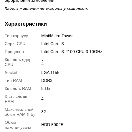
оформлення замовлення.
Кабель живлення не входить у комплект.
Характеристики
Тип корпусу
Mini/Micro Tower
Серія CPU
Intel Core i3
Процесор
Intel Core i3-2100 CPU 3.10GHz
Кількість ядер
2
CPU
Socket
LGA 1155
Тип RAM
DDR3
Кількість RAM
8 ГБ
К-сть слотів
4
RAM
Максимальний
32
об’єм RAM (ГБ)
Об’єм
HDD 500ГБ
накопичувача