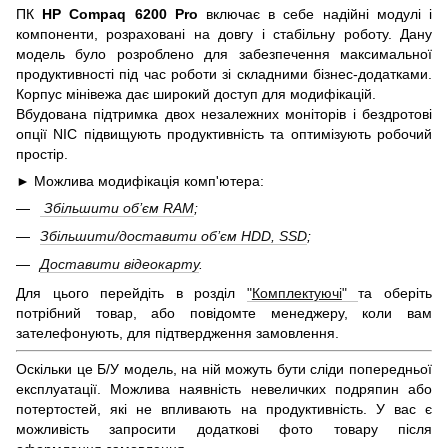
ПК
HP Compaq 6200 Pro
включає в себе надійні модулі і
компоненти, розраховані на довгу і стабільну роботу. Дану
модель було розроблено для забезпечення максимальної
продуктивності під час роботи зі складними бізнес-додатками.
Корпус мінівежа дає широкий доступ для модифікацій.
Вбудована підтримка двох незалежних моніторів і бездротові
опції NIC підвищують продуктивність та оптимізують робочий
простір.
► Можлива модифікація комп'ютера:
Збільшити об’єм RAM
;
Збільшити/доставити об’єм HDD, SSD
;
Доставити відеокарту
.
Для цього перейдіть в розділ
"
Комплектуючі
"
та оберіть
потрібний товар, або повідомте менеджеру, коли вам
зателефонують, для підтвердження замовлення.
Оскільки це Б/У модель, на ній можуть бути сліди попередньої
експлуатації. Можлива наявність невеличких подряпин або
потертостей, які не впливають на продуктивність. У вас є
можливість запросити додаткові фото товару після