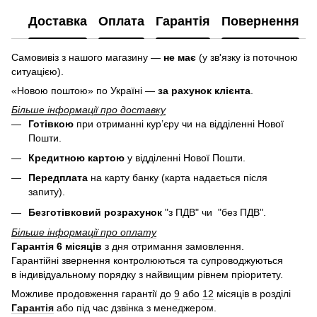
Доставка
Оплата
Гарантія
Повернення
Самовивіз з нашого магазину —
не має
(у зв'язку із поточною
ситуацією).
«Новою поштою» по Україні —
за рахунок клієнта
.
Більше інформації про доставку
Готівкою
при отриманні кур’єру чи на відділенні Нової
Пошти.
Кредитною картою
у
відділенні Нової Пошти.
Передплата
на карту банку (карта надається після
запиту).
Безготівковий розрахунок
"з ПДВ" чи "без ПДВ".
Більше інформації про оплату
Гарантія 6 місяців
з дня отримання замовлення.
Гарантійні звернення контролюються та супроводжуються
в індивідуальному порядку з найвищим рівнем пріоритету.
Можливе продовження гарантії до
9
або
12
місяців в розділі
Гарантія
або під час дзвінка з менеджером.