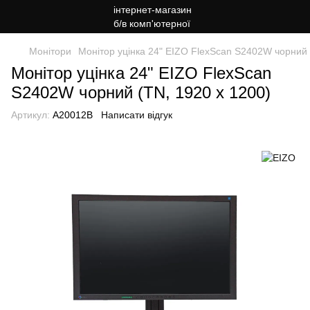
Монітори
Монітор уцінка 24" EIZO FlexScan S2402W чорний 
Монітор уцінка 24" EIZO FlexScan
S2402W чорний (TN, 1920 x 1200)
Артикул:
A20012B
Написати відгук