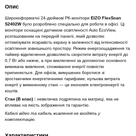
Опис
Широкоформатні 24-дюймові РК-монітори
EIZO FlexScan
S2402W
було розроблено спеціально для роботи в офісі. Ці
монітори оснащені датчиком освітленості Auto EcoView,
розташованим на передній панелі, який дозволяє
оптимізувати яскравість екрану в залежності від інтенсивності
освітлення зовнішнього простору. Режим енергоощадження та
таймер відключення дозволяють скоротити витрату енергії до
0,7 Вт або нижче, а при виключенні за допомогою основного
вимикача живлення, споживання енергії повністю
припиняється. Для офісів, вимушених боротися зі
зростаючими енергетичними тарифами, нульова витрата
енергії у вимкненому стані — це економія електроенергії та
коштів.
Стан
(В клас)
:
невеличка подряпина на матриці, яка не
впливає на якість зображення та гарантію.
Кабелі відео та кабель живлення не входять у
комплектацію.
Характеристики