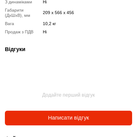
З динаміками
Ні
Габарити
209 x 566 x 456
(ДхШхВ), мм
Вага
10,2 кг
Продаж з ПДВ
Ні
Відгуки
Додайте перший відгук
Написати відгук