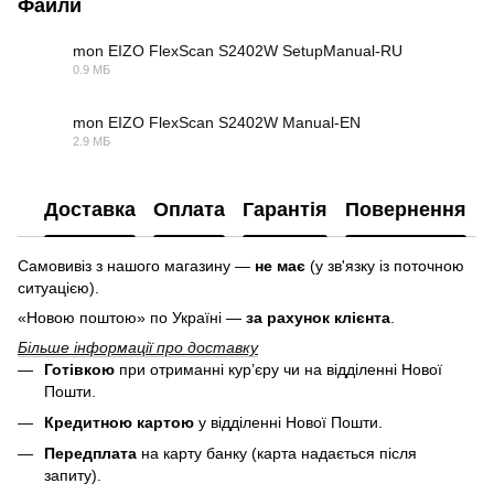
Файли
mon EIZO FlexScan S2402W SetupManual-RU
0.9 МБ
PDF
mon EIZO FlexScan S2402W Manual-EN
2.9 МБ
PDF
Доставка
Оплата
Гарантія
Повернення
Самовивіз з нашого магазину —
не має
(у зв'язку із поточною
ситуацією).
«Новою поштою» по Україні —
за рахунок клієнта
.
Більше інформації про доставку
Готівкою
при отриманні кур’єру чи на відділенні Нової
Пошти.
Кредитною картою
у
відділенні Нової Пошти.
Передплата
на карту банку (карта надається після
запиту).