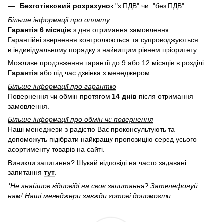
Безготівковий розрахунок
"з ПДВ" чи "без ПДВ".
Більше інформації про оплату
Гарантія 6 місяців
з дня отримання замовлення.
Гарантійні звернення контролюються та супроводжуються
в індивідуальному порядку з найвищим рівнем пріоритету.
Можливе продовження гарантії до
9
або
12
місяців в розділі
Гарантія
або під час дзвінка з менеджером.
Більше інформації про гарантію
Повернення чи обмін протягом
14 днів
після отримання
замовлення.
Більше інформації про обмін чи повернення
Наші менеджери з радістю Вас проконсультують та
допоможуть підібрати найкращу пропозицію серед усього
асортименту товарів на сайті.
Виникли запитання? Шукай відповіді на часто задавані
запитання
тут
.
*Не знайшов відповіді на своє запитання? Зателефонуй
нам! Наші менеджери завжди готові допомогти.