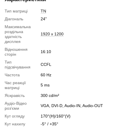
Тип матриці
TN
Діагональ
24"
Максимальна
роздільна
1920 x 1200
здатність
дисплея
Відношення
16:10
сторін
Тип
CCFL
підсвічування
Частота
60 Hz
Час реакції
5 ms
матриці
Яскравість
300 cd/m²
Аудіо-Відео
VGA, DVI-D, Audio-IN, Audio-OUT
роз'єми
Кут огляду
170°(H)/160°(V)
Кут нахилу
-5° / +35°