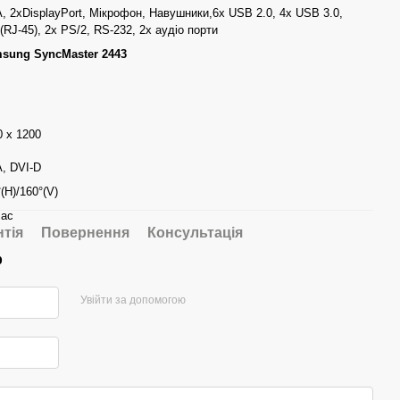
, 2xDisplayPort, Мікрофон, Навушники,6x USB 2.0, 4x USB 3.0,
(RJ-45), 2x PS/2, RS-232, 2x аудіо порти
sung SyncMaster 2443
0 x 1200
, DVI-D
(H)/160°(V)
лас
нтія
Повернення
Консультація
р
Увійти за допомогою