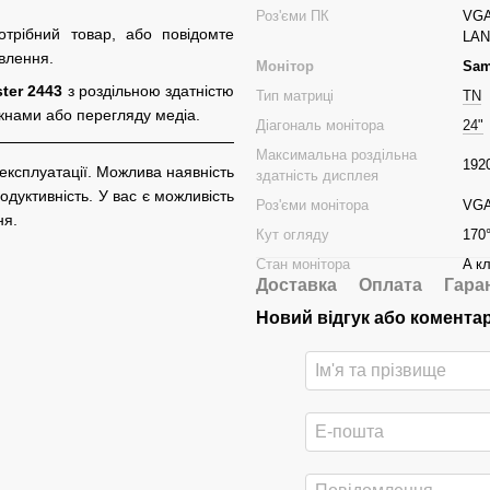
Роз'єми ПК
VGA
отрібний товар, або повідомте
LAN
влення.
Монітор
Sam
ter 2443
з роздільною здатністю
Тип матриці
TN
ікнами або перегляду медіа.
Діагональ монітора
24"
Максимальна роздільна
192
 експлуатації. Можлива наявність
здатність дисплея
дуктивність. У вас є можливість
Роз'єми монітора
VGA
ня.
Кут огляду
170°
Стан монітора
A к
Доставка
Оплата
Гара
Новий відгук або комента