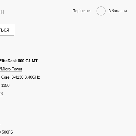
рн
Порівняти
В бажання
ться
EliteDesk 800 G1 MT
/Micro Tower
l Core i3-4130 3.40GHz
 1150
R3
Б
 500ГБ