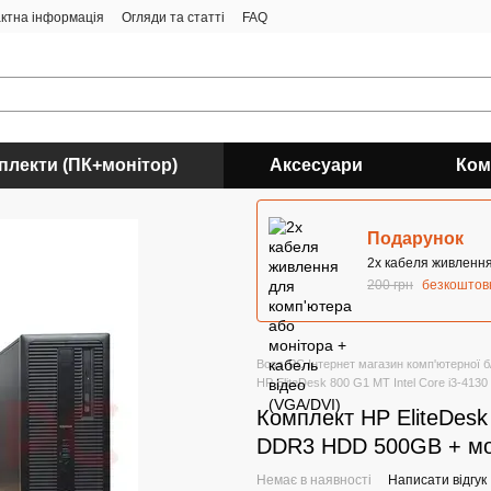
ктна інформація
Огляди та статті
FAQ
плекти (ПК+монітор)
Аксесуари
Ком
Подарунок
2х кабеля живлення
200 грн
безкоштов
Boss-PC Інтернет магазин комп'ютерної б/
HP EliteDesk 800 G1 MT Intel Core i3-4
Комплект HP EliteDesk
DDR3 HDD 500GB + мо
Немає в наявності
Написати відгук