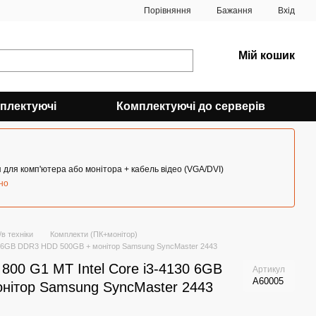
Порівняння
Бажання
Вхід
Мій кошик
плектуючі
Комплектуючі до серверів
 для комп'ютера або монітора + кабель відео (VGA/DVI)
но
в техніки
Комплекти (ПК+монітор)
130 6GB DDR3 HDD 500GB + монітор Samsung SyncMaster 2443
 800 G1 MT Intel Core i3-4130 6GB
Артикул
A60005
нітор Samsung SyncMaster 2443